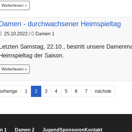
Weiterlesen »
Damen - durchwachsener Heimspieltag
25.10.2022
/
Damen 1
Letzten Samstag, 22.10., bestritt unsere Damenma
Heimspieltag der Saison.
Weiterlesen »
orherige
1
2
3
4
5
6
7
nächste
n 1
Damen 2
Jugend
Sponsoren
Kontakt