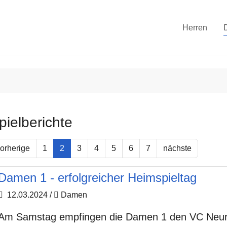
Herren
pielberichte
orherige
1
2
3
4
5
6
7
nächste
Damen 1 - erfolgreicher Heimspieltag
12.03.2024
/
Damen
Am Samstag empfingen die Damen 1 den VC Neure