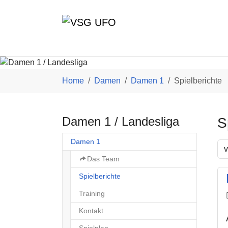
Skip to main content
You are here:
Home
Damen
Damen 1
Spielberichte
Damen 1 / Landesliga
S
Damen 1
v
Das Team
(current)
Spielberichte
Training
Kontakt
Spielplan