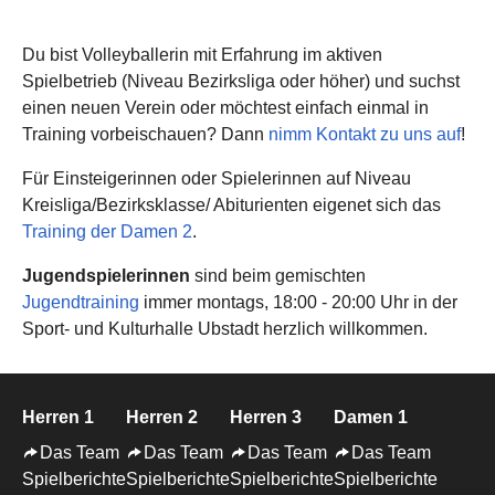
Du bist Volleyballerin mit Erfahrung im aktiven
Spielbetrieb (Niveau Bezirksliga oder höher) und suchst
einen neuen Verein oder möchtest einfach einmal in
Training vorbeischauen? Dann
nimm Kontakt zu uns auf
!
Für Einsteigerinnen oder Spielerinnen auf Niveau
Kreisliga/Bezirksklasse/ Abiturienten eigenet sich das
Training der Damen 2
.
Jugendspielerinnen
sind beim gemischten
Jugendtraining
immer montags, 18:00 - 20:00 Uhr in der
Sport- und Kulturhalle Ubstadt herzlich willkommen.
Herren 1
Herren 2
Herren 3
Damen 1
Das Team
Das Team
Das Team
Das Team
Spielberichte
Spielberichte
Spielberichte
Spielberichte