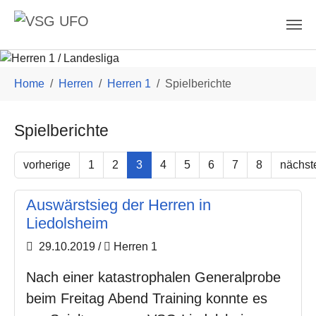
Skip to main content
You are here:
Home
Herren
Herren 1
Spielberichte
Spielberichte
vorherige
1
2
3
4
5
6
7
8
nächst
Auswärstsieg der Herren in
Liedolsheim
29.10.2019
/
Herren 1
Nach einer katastrophalen Generalprobe
beim Freitag Abend Training konnte es