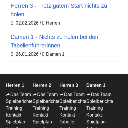
Herren 3 - Trotz gutem Start nichts zu
holen
02.02.2026
/
Herren
Damen 1 - Nichts zu holen bei den
Tabellenführerinnen
26.01.2026
/
Damen 1
Herren 1
Herren 2
Herren 3
Damen 1
Das Team
Das Team
Das Team
Das Team
Spielberichte
Spielberichte
Spielberichte
Spielberichte
Training
Training
Training
Training
Kontakt
Kontakt
Kontakt
Kontakt
Spielplan
Spielplan
Tabelle
Spielplan