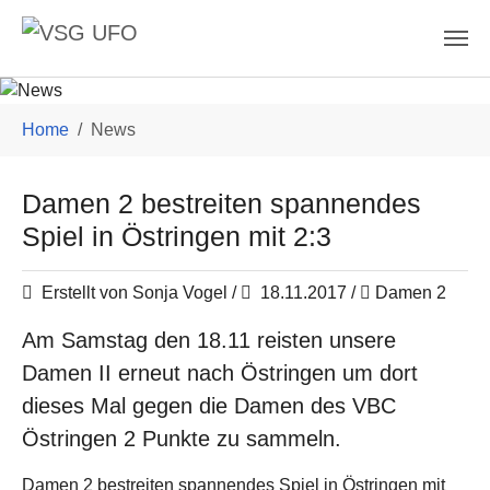
Skip to main content
You are here:
Home
News
Damen 2 bestreiten spannendes
Spiel in Östringen mit 2:3
Erstellt von Sonja Vogel /
18.11.2017
/
Damen 2
Am Samstag den 18.11 reisten unsere
Damen II erneut nach Östringen um dort
dieses Mal gegen die Damen des VBC
Östringen 2 Punkte zu sammeln.
Damen 2 bestreiten spannendes Spiel in Östringen mit