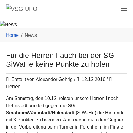
Skip to main content
You are here:
Home
News
Für die Herren I auch bei der SG
SiWaHe keine Punkte zu holen
Erstellt von Alexander Göhrig /
12.12.2016
/
Herren 1
Am Samstag, den 10.12, reisten unsere Herren I nach
Helmstadt um dort gegen die
SG
Sinsheim/Waibstadt/Helmstadt
(SiWaHe) die Hinrunde
mit 3 Punkten zu beenden. Auch wenn man den Gegner
in der Vorbereitung beim Turnier in Forchheim im Finale