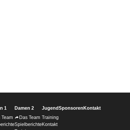
n 1
Damen 2
Jugend
Sponsoren
Kontakt
 Team
Das Team
Training
erichte
Spielberichte
Kontakt