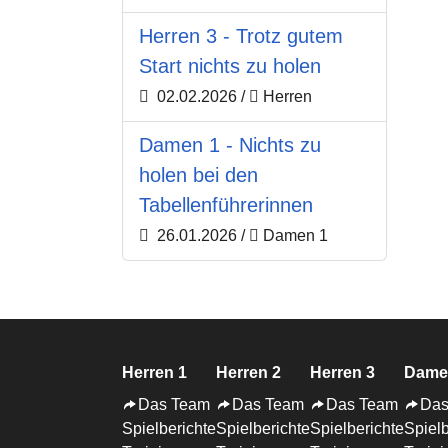
Herren 3 - Trotz gutem
Start nichts zu holen
02.02.2026
/
Herren
Damen 1 - Nichts zu
holen bei den
Tabellenführerinnen
26.01.2026
/
Damen 1
Herren 1
Herren 2
Herren 3
Dame
Das Team
Das Team
Das Team
Das
Spielberichte
Spielberichte
Spielberichte
Spielb