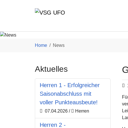
Skip to main content
You are here:
Home
News
Aktuelles
G
Herren 1 - Erfolgreicher
Saisonabschluss mit
Fü
voller Punkteausbeute!
ve
Le
07.04.2026
/
Herren
Lau
Herren 2 -