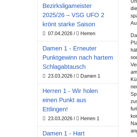
Un
Bezirksligameister
di
2025/26 – VSG UFO 2
sp
Au
krönt starke Saison
07.04.2026
/
Herren
Dam
Pla
Damen 1 - Erneuter
hä
Punktgewinn nach hartem
so
Ve
Schlagabtausch
am
23.03.2026
/
Damen 1
Küs
ne
Herren 1 - Wir holen
Sp
einen Punkt aus
zu
Ettlingen!
fur
ko
23.03.2026
/
Herren 1
Na
an
Damen 1 - Hart