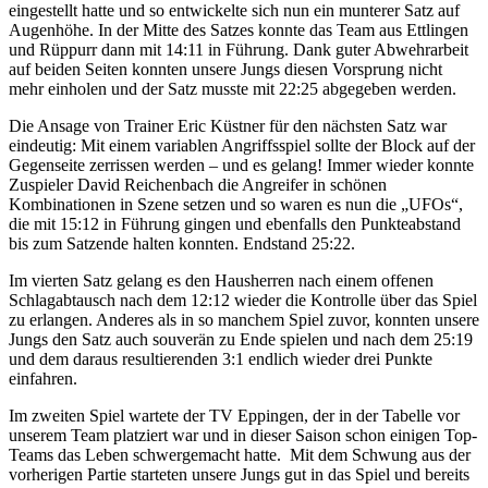
eingestellt hatte und so entwickelte sich nun ein munterer Satz auf
Augenhöhe. In der Mitte des Satzes konnte das Team aus Ettlingen
und Rüppurr dann mit 14:11 in Führung. Dank guter Abwehrarbeit
auf beiden Seiten konnten unsere Jungs diesen Vorsprung nicht
mehr einholen und der Satz musste mit 22:25 abgegeben werden.
Die Ansage von Trainer Eric Küstner für den nächsten Satz war
eindeutig: Mit einem variablen Angriffsspiel sollte der Block auf der
Gegenseite zerrissen werden – und es gelang! Immer wieder konnte
Zuspieler David Reichenbach die Angreifer in schönen
Kombinationen in Szene setzen und so waren es nun die „UFOs“,
die mit 15:12 in Führung gingen und ebenfalls den Punkteabstand
bis zum Satzende halten konnten. Endstand 25:22.
Im vierten Satz gelang es den Hausherren nach einem offenen
Schlagabtausch nach dem 12:12 wieder die Kontrolle über das Spiel
zu erlangen. Anderes als in so manchem Spiel zuvor, konnten unsere
Jungs den Satz auch souverän zu Ende spielen und nach dem 25:19
und dem daraus resultierenden 3:1 endlich wieder drei Punkte
einfahren.
Im zweiten Spiel wartete der TV Eppingen, der in der Tabelle vor
unserem Team platziert war und in dieser Saison schon einigen Top-
Teams das Leben schwergemacht hatte. Mit dem Schwung aus der
vorherigen Partie starteten unsere Jungs gut in das Spiel und bereits