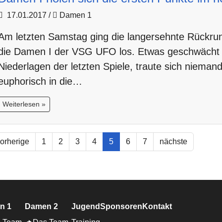
17.01.2017
/
Damen 1
Am letzten Samstag ging die langersehnte Rückru
die Damen I der VSG UFO los. Etwas geschwächt 
Niederlagen der letzten Spiele, traute sich niemand
euphorisch in die…
Weiterlesen »
orherige
1
2
3
4
5
6
7
nächste
n 1
Damen 2
Jugend
Sponsoren
Kontakt