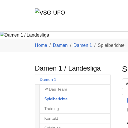
Skip to main content
You are here:
Home
Damen
Damen 1
Spielberichte
Damen 1 / Landesliga
S
Damen 1
v
Das Team
(current)
Spielberichte
Training
Kontakt
Spielplan