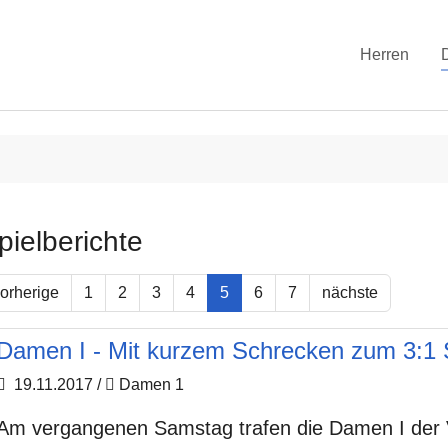
Herren
pielberichte
orherige
1
2
3
4
5
6
7
nächste
Damen I - Mit kurzem Schrecken zum 3:1
19.11.2017
/
Damen 1
Am vergangenen Samstag trafen die Damen I der 