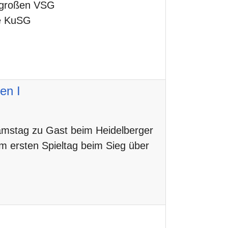
 großen VSG
ie KuSG
en I
stag zu Gast beim Heidelberger
m ersten Spieltag beim Sieg über